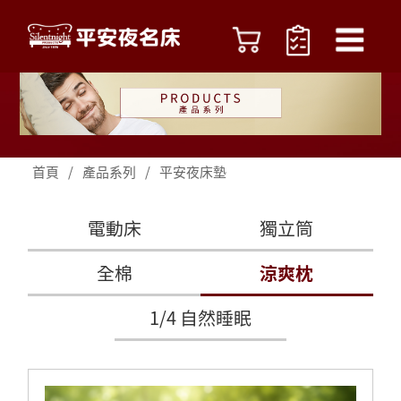
首頁
/
產品系列
/
平安夜床墊
電動床
獨立筒
全棉
涼爽枕
1/4 自然睡眠