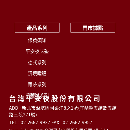
產品系列
門市據點
保養須知
平安夜床墊
德式系列
沉境睡眠
羅莎系列
凱薩琳系列
台灣平安夜股份有限公司
ADD : 新北市深坑區阿柔洋8之1號(宜蘭縣五結鄉五結
路三段271號)
TEL : 02-2662-9927 FAX : 02-2662-9957