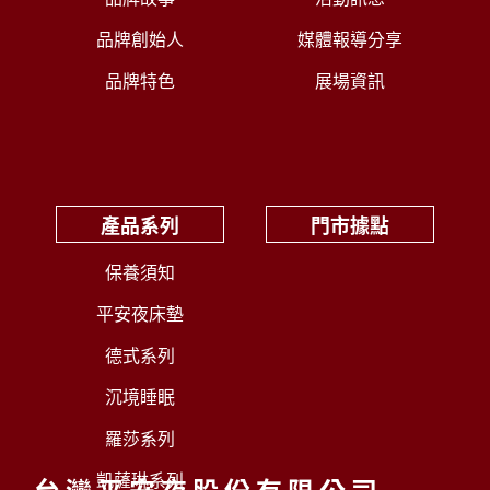
品牌創始人
媒體報導分享
品牌特色
展場資訊
產品系列
門市據點
保養須知
平安夜床墊
德式系列
沉境睡眠
羅莎系列
凱薩琳系列
台灣平安夜股份有限公司