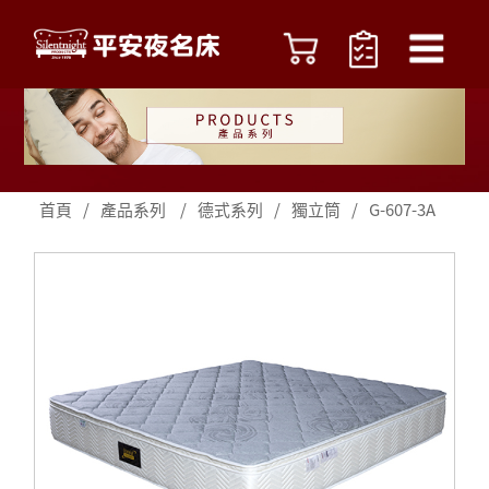
首頁
/
產品系列
/
德式系列
/
獨立筒
/
G-607-3A