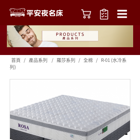
首頁
/
產品系列
/
羅莎系列
/
全棉
/
R-01 (水冷系
列)