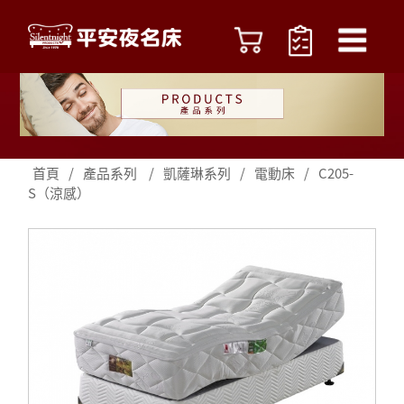
首頁
/
產品系列
/
凱薩琳系列
/
電動床
/
C205-
S（涼感）