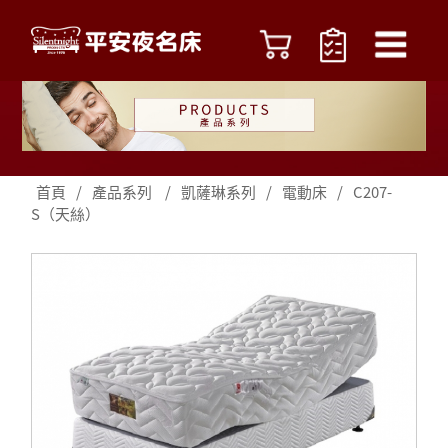
首頁
/
產品系列
/
凱薩琳系列
/
電動床
/
C207-
S（天絲）