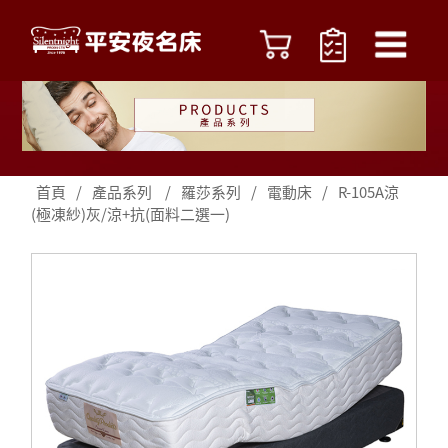
首頁
/
產品系列
/
羅莎系列
/
電動床
/
R-105A涼
(極凍紗)灰/涼+抗(面料二選一)