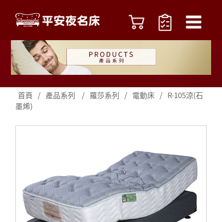
首頁
/
產品系列
/
羅莎系列
/
電動床
/
R-105涼(石
墨烯)