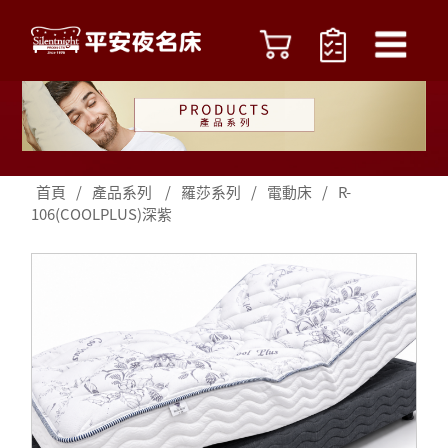
首頁
/
產品系列
/
羅莎系列
/
電動床
/
R-
106(COOLPLUS)深紫