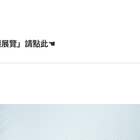
週展覽」請點此☚